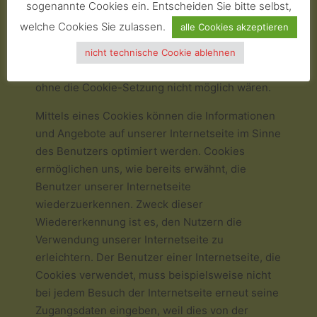
sogenannte Cookies ein. Entscheiden Sie bitte selbst,
Durch den Einsatz von Cookies kann die
welche Cookies Sie zulassen.
alle Cookies akzeptieren
dieAgentur – Handelsagentur Wagner & Pickel
GdbR den Nutzern dieser Internetseite
nicht technische Cookie ablehnen
nutzerfreundlichere Services bereitstellen, die
ohne die Cookie-Setzung nicht möglich wären.
Mittels eines Cookies können die Informationen
und Angebote auf unserer Internetseite im Sinne
des Benutzers optimiert werden. Cookies
ermöglichen uns, wie bereits erwähnt, die
Benutzer unserer Internetseite
wiederzuerkennen. Zweck dieser
Wiedererkennung ist es, den Nutzern die
Verwendung unserer Internetseite zu
erleichtern. Der Benutzer einer Internetseite, die
Cookies verwendet, muss beispielsweise nicht
bei jedem Besuch der Internetseite erneut seine
Zugangsdaten eingeben, weil dies von der